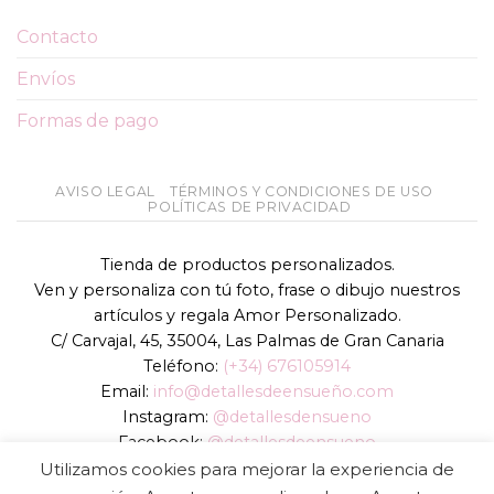
Contacto
Envíos
Formas de pago
AVISO LEGAL
TÉRMINOS Y CONDICIONES DE USO
POLÍTICAS DE PRIVACIDAD
Tienda de productos personalizados.
Ven y personaliza con tú foto, frase o dibujo nuestros
artículos y regala Amor Personalizado.
C/ Carvajal, 45, 35004, Las Palmas de Gran Canaria
Teléfono:
(+34) 676105914
Email:
info@detallesdeensueño.com
Instagram:
@detallesdensueno
Facebook:
@detallesdeensueno
TikTok:
@detallesdensueno
Utilizamos cookies para mejorar la experiencia de
Página web:
www.detallesdeensueño.com