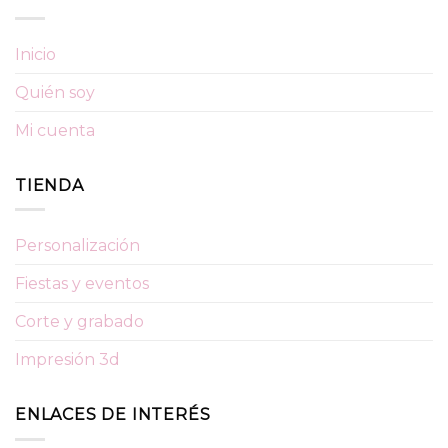
Inicio
Quién soy
Mi cuenta
TIENDA
Personalización
Fiestas y eventos
Corte y grabado
Impresión 3d
ENLACES DE INTERÉS