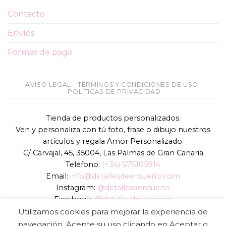
Contacto
Envíos
Formas de pago
AVISO LEGAL
TÉRMINOS Y CONDICIONES DE USO
POLÍTICAS DE PRIVACIDAD
Tienda de productos personalizados.
Ven y personaliza con tú foto, frase o dibujo nuestros
artículos y regala Amor Personalizado.
C/ Carvajal, 45, 35004, Las Palmas de Gran Canaria
Teléfono:
(+34) 676105914
Email:
info@detallesdeensueño.com
Instagram:
@detallesdensueno
Facebook:
@detallesdeensueno
TikTok:
@detallesdensueno
Utilizamos cookies para mejorar la experiencia de
Página web:
www.detallesdeensueño.com
navegación. Acepte su uso clicando en Aceptar o