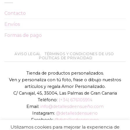
Contacto
Envíos
Formas de pago
AVISO LEGAL
TÉRMINOS Y CONDICIONES DE USO
POLÍTICAS DE PRIVACIDAD
Tienda de productos personalizados.
Ven y personaliza con tú foto, frase o dibujo nuestros
artículos y regala Amor Personalizado.
C/ Carvajal, 45, 35004, Las Palmas de Gran Canaria
Teléfono:
(+34) 676105914
Email:
info@detallesdeensueño.com
Instagram:
@detallesdensueno
Facebook:
@detallesdeensueno
TikTok:
@detallesdensueno
Utilizamos cookies para mejorar la experiencia de