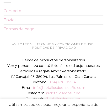
Contacto
Envíos
Formas de pago
AVISO LEGAL
TÉRMINOS Y CONDICIONES DE USO
POLÍTICAS DE PRIVACIDAD
Tienda de productos personalizados.
Ven y personaliza con tú foto, frase o dibujo nuestros
artículos y regala Amor Personalizado.
C/ Carvajal, 45, 35004, Las Palmas de Gran Canaria
Teléfono:
(+34) 676105914
Email:
info@detallesdeensueño.com
Instagram:
@detallesdensueno
Facebook:
@detallesdeensueno
TikTok:
@detallesdensueno
Utilizamos cookies para mejorar la experiencia de