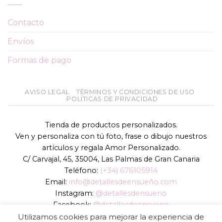
Contacto
Envíos
Formas de pago
AVISO LEGAL
TÉRMINOS Y CONDICIONES DE USO
POLÍTICAS DE PRIVACIDAD
Tienda de productos personalizados.
Ven y personaliza con tú foto, frase o dibujo nuestros
artículos y regala Amor Personalizado.
C/ Carvajal, 45, 35004, Las Palmas de Gran Canaria
Teléfono:
(+34) 676105914
Email:
info@detallesdeensueño.com
Instagram:
@detallesdensueno
Facebook:
@detallesdeensueno
TikTok:
@detallesdensueno
Utilizamos cookies para mejorar la experiencia de