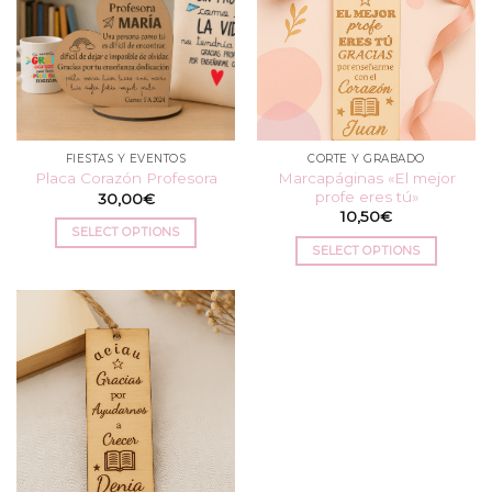
FIESTAS Y EVENTOS
CORTE Y GRABADO
Marcapáginas «El mejor
Placa Corazón Profesora
profe eres tú»
30,00
€
10,50
€
SELECT OPTIONS
SELECT OPTIONS