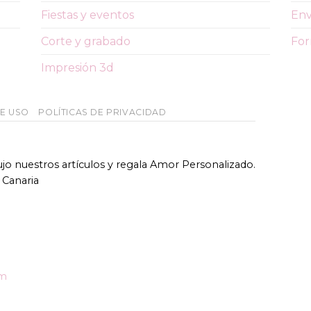
Fiestas y eventos
Env
Corte y grabado
For
Impresión 3d
DE USO
POLÍTICAS DE PRIVACIDAD
bujo nuestros artículos y regala Amor Personalizado.
 Canaria
om