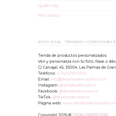
Quién soy
Mi cuenta
AVISO LEGAL
TÉRMINOS Y CONDICIONES 
Tienda de productos personalizados.
Ven y personaliza con tú foto, frase o di
C/ Carvajal, 45, 35004, Las Palmas de Gran
Teléfono:
(+34) 676105914
Email:
info@detallesdeensueño.com
Instagram:
@detallesdensueno
Facebook:
@detallesdeensueno
TikTok:
@detallesdensueno
Página web:
www.detallesdeensueño.c
Copyright 2026 ©
DIGALOWEB.COM